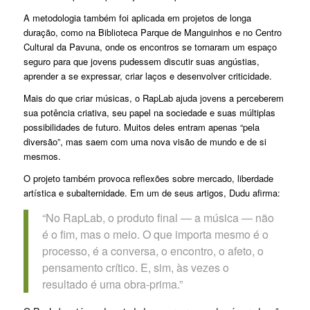
A metodologia também foi aplicada em projetos de longa
duração, como na Biblioteca Parque de Manguinhos e no Centro
Cultural da Pavuna, onde os encontros se tornaram um espaço
seguro para que jovens pudessem discutir suas angústias,
aprender a se expressar, criar laços e desenvolver criticidade.
Mais do que criar músicas, o RapLab ajuda jovens a perceberem
sua potência criativa, seu papel na sociedade e suas múltiplas
possibilidades de futuro. Muitos deles entram apenas “pela
diversão”, mas saem com uma nova visão de mundo e de si
mesmos.
O projeto também provoca reflexões sobre mercado, liberdade
artística e subalternidade. Em um de seus artigos, Dudu afirma:
“No RapLab, o produto final — a música — não
é o fim, mas o meio. O que importa mesmo é o
processo, é a conversa, o encontro, o afeto, o
pensamento crítico. E, sim, às vezes o
resultado é uma obra-prima.”