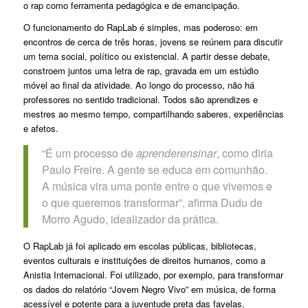
o rap como ferramenta pedagógica e de emancipação.
O funcionamento do RapLab é simples, mas poderoso: em
encontros de cerca de três horas, jovens se reúnem para discutir
um tema social, político ou existencial. A partir desse debate,
constroem juntos uma letra de rap, gravada em um estúdio
móvel ao final da atividade. Ao longo do processo, não há
professores no sentido tradicional. Todos são aprendizes e
mestres ao mesmo tempo, compartilhando saberes, experiências
e afetos.
“É um processo de
aprenderensinar
, como diria
Paulo Freire. A gente se educa em comunhão.
A música vira uma ponte entre o que vivemos e
o que queremos transformar”, afirma Dudu de
Morro Agudo, idealizador da prática.
O RapLab já foi aplicado em escolas públicas, bibliotecas,
eventos culturais e instituições de direitos humanos, como a
Anistia Internacional. Foi utilizado, por exemplo, para transformar
os dados do relatório “Jovem Negro Vivo” em música, de forma
acessível e potente para a juventude preta das favelas.