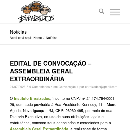
Notícias
Você está aqui:
Home
/
Notícias
EDITAL DE CONVOCAÇÃO –
ASSEMBLEIA GERAL
EXTRAORDINÁRIA
/
/
/
21/07/2025
0 Comentários
em
Convocação
por
enraizados@gmail.com
O
Instituto Enraizados
, inscrito no CNPJ nº 24.174.754/0001-
26, com sede provisória à Rua Presidente Kennedy, 41 – Morro
Agudo, Nova Iguaçu – RJ, CEP: 26280-485, por meio de sua
Diretoria Executiva, no uso de suas atribuições legais e
estatutárias, convoca seus associados e associadas para a
Assembleia Geral Extraordinária
, a realizar-se de forma