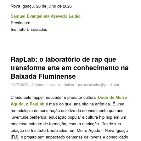
Nova Iguaçu, 20 de julho de 2025
Samuel Evangelista Azevedo Leitão
Presidente
Instituto Enraizados
RapLab: o laboratório de rap que
transforma arte em conhecimento na
Baixada Fluminense
/
/
/
15/07/2025
0 Comentários
em
Notícia
por
enraizados@gmail.com
Criado pelo rapper, educador e produtor cultural
Dudu de Morro
Agudo
, o
RapLab
é mais do que uma oficina artística. É uma
metodologia de construção coletiva do conhecimento que une
juventude periférica, educação popular e cultura hip hop em um
processo potente de formação, escuta e criação. Desde sua
criação no Instituto Enraizados, em Morro Agudo – Nova Iguaçu
(RJ), o projeto tem impactado centenas de jovens e consolidado