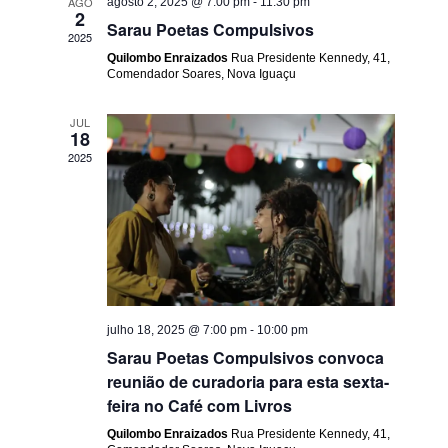
AGO
agosto 2, 2025 @ 7:00 pm
-
11:30 pm
visuais
2
Sarau Poetas Compulsivos
2025
de
Quilombo Enraizados
Rua Presidente Kennedy, 41,
Eventos
Comendador Soares, Nova Iguaçu
JUL
18
2025
julho 18, 2025 @ 7:00 pm
-
10:00 pm
Sarau Poetas Compulsivos convoca
reunião de curadoria para esta sexta-
feira no Café com Livros
Quilombo Enraizados
Rua Presidente Kennedy, 41,