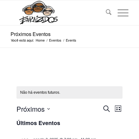
Próximos Eventos
Você está aqui:
Home
/
Eventos
/
Events
Não há eventos futuros.
Pesquisa
Navega
Próximos
Procurar
Lista
do
e
eventos
Selecione
visual
Últimos Eventos
a
navegaç
Evento
data.
de