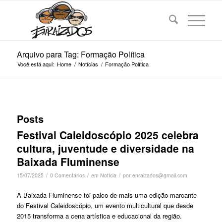
Arquivo para Tag: Formação Política
Você está aqui:
Home
/
Notícias
/
Formação Política
Posts
Festival Caleidoscópio 2025 celebra
cultura, juventude e diversidade na
Baixada Fluminense
/
/
/
15/07/2025
0 Comentários
em
Notícia
por
enraizados@gmail.com
A Baixada Fluminense foi palco de mais uma edição marcante
do Festival Caleidoscópio, um evento multicultural que desde
2015 transforma a cena artística e educacional da região.