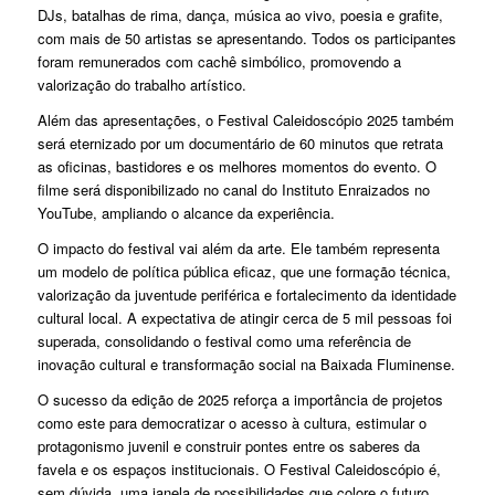
DJs, batalhas de rima, dança, música ao vivo, poesia e grafite,
com mais de 50 artistas se apresentando. Todos os participantes
foram remunerados com cachê simbólico, promovendo a
valorização do trabalho artístico.
Além das apresentações, o Festival Caleidoscópio 2025 também
será eternizado por um documentário de 60 minutos que retrata
as oficinas, bastidores e os melhores momentos do evento. O
filme será disponibilizado no canal do Instituto Enraizados no
YouTube, ampliando o alcance da experiência.
O impacto do festival vai além da arte. Ele também representa
um modelo de política pública eficaz, que une formação técnica,
valorização da juventude periférica e fortalecimento da identidade
cultural local. A expectativa de atingir cerca de 5 mil pessoas foi
superada, consolidando o festival como uma referência de
inovação cultural e transformação social na Baixada Fluminense.
O sucesso da edição de 2025 reforça a importância de projetos
como este para democratizar o acesso à cultura, estimular o
protagonismo juvenil e construir pontes entre os saberes da
favela e os espaços institucionais. O Festival Caleidoscópio é,
sem dúvida, uma janela de possibilidades que colore o futuro